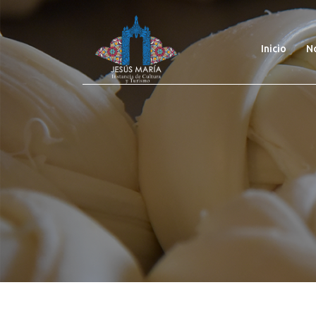
(curre
Inicio
N