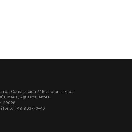
enida Constitución #116, colonia Ejidal
sús María, Aguascalientes.
P. 20928
léfono: 449 963-73-40