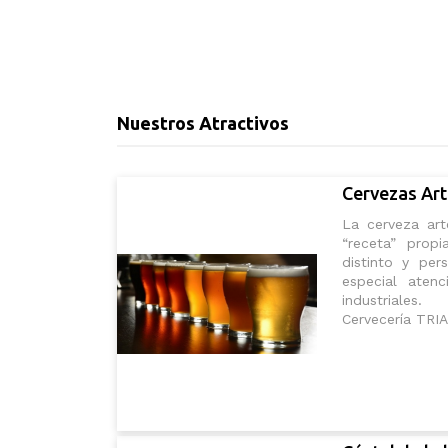
Nuestros Atractivos
Cervezas Ar
La cerveza art
“receta” prop
distinto y pe
especial aten
industrial
Cervecería TRIA