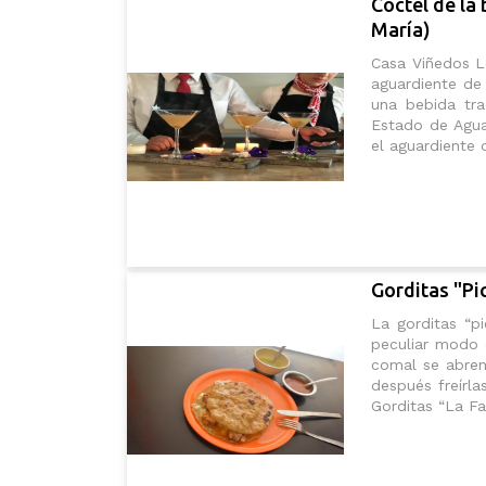
Cóctel de la
María)
Casa Viñedos Le
aguardiente de
una bebida tra
Estado de Aguas
el aguardiente 
Gorditas "Pi
La gorditas “pi
peculiar modo 
comal se abren
después freírl
Gorditas “La Fam