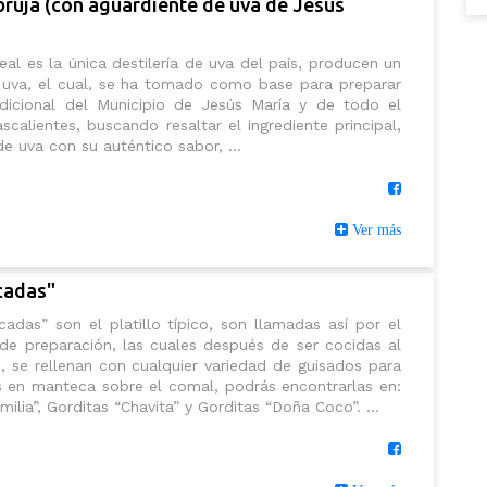
 bruja (con aguardiente de uva de Jesús
al es la única destilería de uva del país, producen un
 uva, el cual, se ha tomado como base para preparar
dicional del Municipio de Jesús María y de todo el
calientes, buscando resaltar el ingrediente principal,
de uva con su auténtico sabor, ...
Ver más
cadas"
cadas” son el platillo típico, son llamadas así por el
de preparación, las cuales después de ser cocidas al
, se rellenan con cualquier variedad de guisados para
as en manteca sobre el comal, podrás encontrarlas en:
ilia”, Gorditas “Chavita” y Gorditas “Doña Coco”. ...