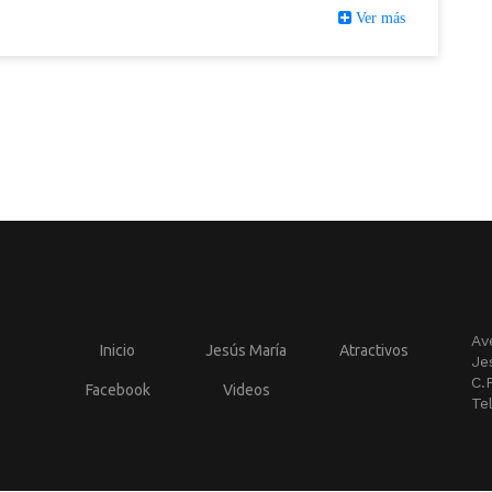
Ver más
Av
Inicio
Jesús María
Atractivos
Je
C.
Facebook
Videos
Te