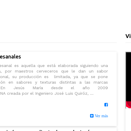
V
tesanales
esanal es aquella que está elaborada siguiendo una
ia, por maestros cerveceros que le dan un sabor
rsonal, su producción es limitada, ya que se pone
ción en sabores y texturas distintas a las marcas
es. En Jesús María desde el año 2009
NA creada por el Ingeniero José Luis Quiróz, ...
Ver más