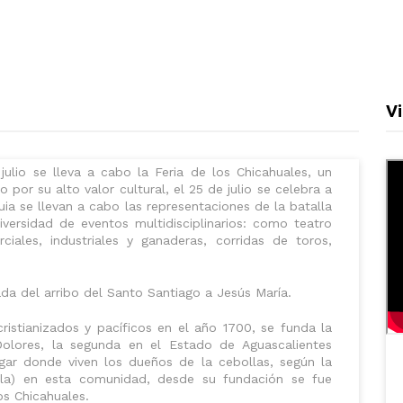
V
lio se lleva a cabo la Feria de los Chicahuales, un
por su alto valor cultural, el 25 de julio se celebra a
ia se llevan a cabo las representaciones de la batalla
iversidad de eventos multidisciplinarios: como teatro
ciales, industriales y ganaderas, corridas de toros,
ada del arribo del Santo Santiago a Jesús María.
cristianizados y pacíficos en el año 1700, se funda la
olores, la segunda en el Estado de Aguascalientes
ar donde viven los dueños de la cebollas, según la
illa) en esta comunidad, desde su fundación se fue
os Chicahuales.