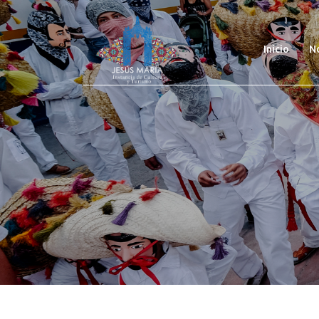
(curre
Inicio
N