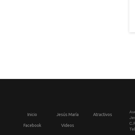
Av
Inicio
Jesús María
Atractivos
Je
C.
Facebook
Videos
Te