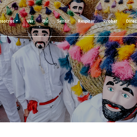
nt)
osotros
Ver
Oír
Sentir
Respirar
Probar
Direc