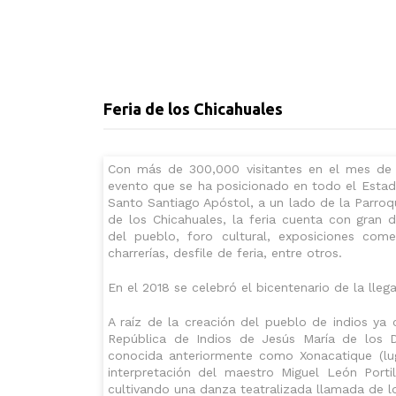
Feria de los Chicahuales
Con más de 300,000 visitantes en el mes de ju
evento que se ha posicionado en todo el Estado 
Santo Santiago Apóstol, a un lado de la Parroqu
de los Chicahuales, la feria cuenta con gran d
del pueblo, foro cultural, exposiciones comer
charrerías, desfile de feria, entre otros.
En el 2018 se celebró el bicentenario de la lleg
A raíz de la creación del pueblo de indios ya 
República de Indios de Jesús María de los D
conocida anteriormente como Xonacatique (lug
interpretación del maestro Miguel León Port
cultivando una danza teatralizada llamada de l