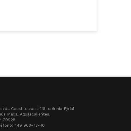
enida Constitución #116, colonia Ejidal
sús María, Aguascalientes.
P. 20928
léfono: 449 963-73-40